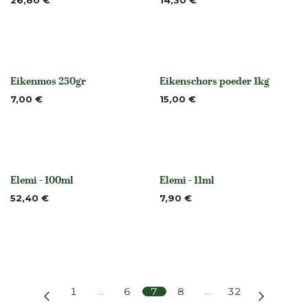
Niet op voorraad
26,80
€
14,30
€
Eikenmos 250gr
Eikenschors poeder 1kg
None
None
7,00
€
15,00
€
Elemi - 100ml
Elemi - 11ml
None
None
52,40
€
7,90
€
1
…
6
7
8
…
32