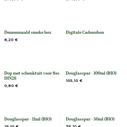
Dennennaald smoke box
Digitale Cadeaubon
None
None
8,20
€
Dop met schenktuit voor fles
Douglasspar - 100ml (BIO)
None
None
DIN28
105,10
€
0,80
€
Douglasspar - 11ml (BIO)
Douglasspar - 50ml (BIO)
None
None
19,10
€
76,10
€