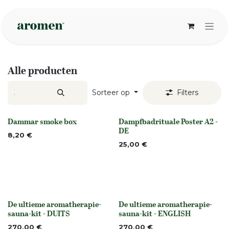
Overslaan naar inhoud
Alle producten
Sorteer op
Filters
Dammar smoke box
Dampfbadrituale Poster A2 -
None
None
DE
8,20
€
25,00
€
De ultieme aromatherapie-
De ultieme aromatherapie-
None
None
sauna-kit - DUITS
sauna-kit - ENGLISH
270,00
€
270,00
€