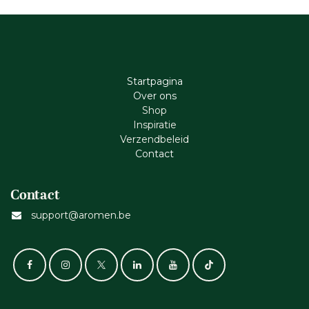
Startpagina
Ove​r​ ons
Shop
Inspiratie
Verzendbeleid
Cont​act
Contact
support@aromen.be