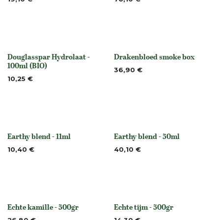
Douglasspar Hydrolaat -
Drakenbloed smoke box
None
None
100ml (BIO)
36,90
€
10,25
€
Earthy blend - 11ml
Earthy blend - 50ml
None
None
10,40
€
40,10
€
Echte kamille - 500gr
Echte tijm - 500gr
None