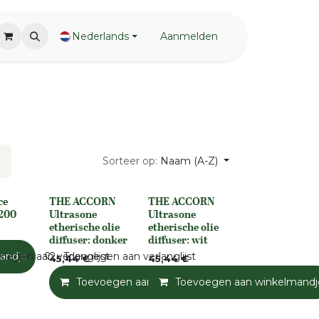
Nederlands
Aanmelden
Sorteer op:
Naam (A-Z)
ce
THE ACCORN
THE ACCORN
rraad
None
None
C200
Ultrasone
Ultrasone
etherische olie
etherische olie
diffuser: donker
diffuser: wit
andje
oegen aan verlanglijst
Toevoegen aan verlanglijst
45,44
€
45,44
€
Toevoegen aan winkelmandje
Toevoegen aan winkelmandj
Toevoegen a