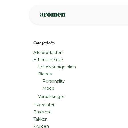
Overslaan naar inhoud
Webshop
Ins
Categorieën
Alle producten
Etherische olie
Enkelvoudige oliën
Blends
Personality
Mood
Verpakkingen
Hydrolaten
Basis olie
Takken
Kruiden