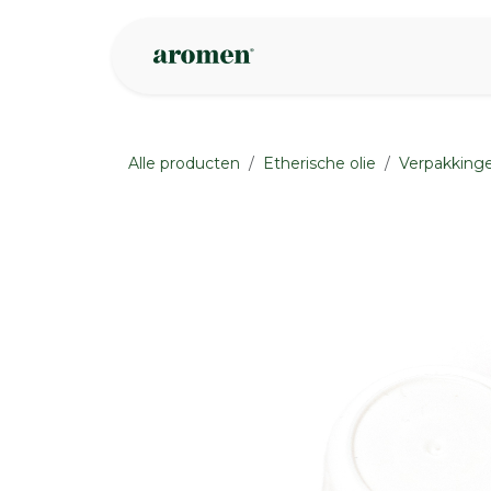
Overslaan naar inhoud
Webshop
Ins
Alle producten
Etherische olie
Verpakking
None