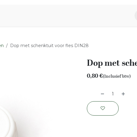
piratie
Aromen Familie
en
Dop met schenktuit voor fles DIN28
Dop met sche
0,80
€
(Inclusief btw)