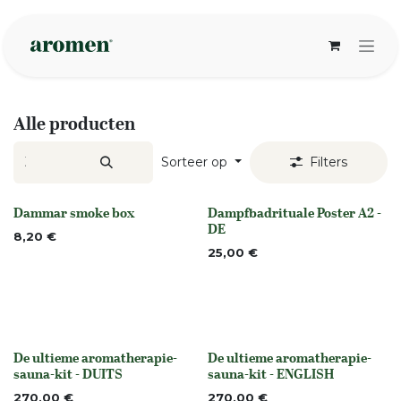
Overslaan naar inhoud
Alle producten
Sorteer op
Filters
Dammar smoke box
Dampfbadrituale Poster A2 -
None
None
DE
8,20
€
25,00
€
De ultieme aromatherapie-
De ultieme aromatherapie-
None
None
sauna-kit - DUITS
sauna-kit - ENGLISH
270,00
€
270,00
€