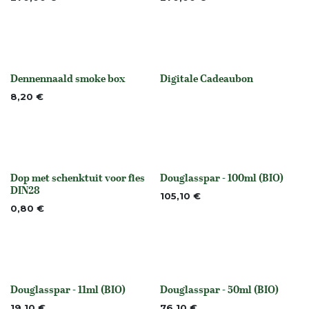
Dennennaald smoke box
Digitale Cadeaubon
None
None
8,20
€
Dop met schenktuit voor fles
Douglasspar - 100ml (BIO)
None
None
DIN28
105,10
€
0,80
€
Douglasspar - 11ml (BIO)
Douglasspar - 50ml (BIO)
None
None
19,10
€
76,10
€