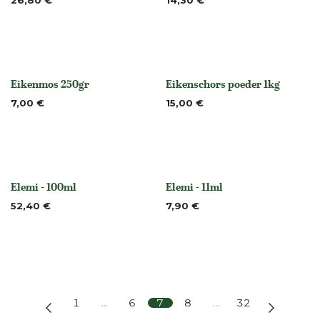
Niet op voorraad
26,80
€
14,30
€
Eikenmos 250gr
Eikenschors poeder 1kg
None
None
7,00
€
15,00
€
Elemi - 100ml
Elemi - 11ml
None
None
52,40
€
7,90
€
1
…
6
7
8
…
32