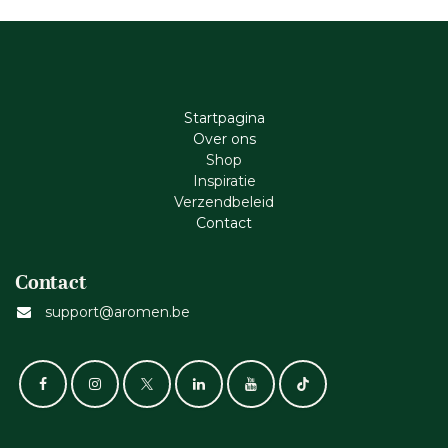
Startpagina
Ove​r​ ons
Shop
Inspiratie
Verzendbeleid
Cont​act
Contact
support@aromen.be