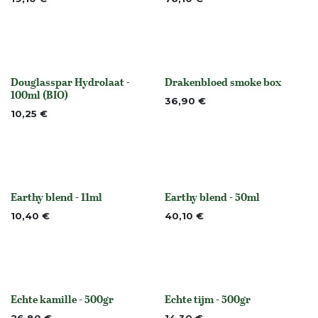
Douglasspar Hydrolaat -
Drakenbloed smoke box
None
None
100ml (BIO)
36,90
€
10,25
€
Earthy blend - 11ml
Earthy blend - 50ml
None
None
10,40
€
40,10
€
Echte kamille - 500gr
Echte tijm - 500gr
None