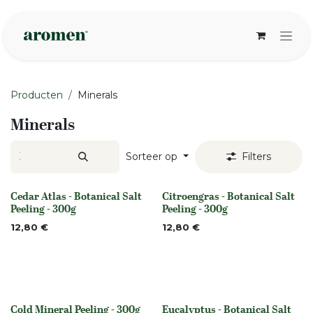
Overslaan naar inhoud
Producten
Minerals
Minerals
Sorteer op
Filters
Cedar Atlas - Botanical Salt
Citroengras - Botanical Salt
None
None
Peeling - 300g
Peeling - 300g
12,80
€
12,80
€
Cold Mineral Peeling - 300g
Eucalyptus - Botanical Salt