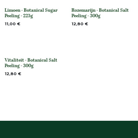
Limoen - Botanical Sugar
Rozemarijn - Botanical Salt
None
None
Peeling - 225g
Peeling - 300g
11,00
€
12,80
€
Vitaliteit - Botanical Salt
None
Peeling - 300g
12,80
€