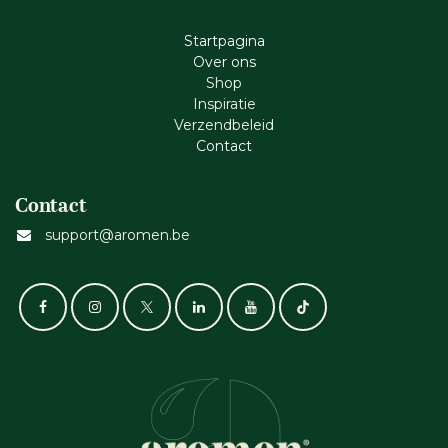
Startpagina
Ove​r​ ons
Shop
Inspiratie
Verzendbeleid
Cont​act
Contact
support@aromen.be