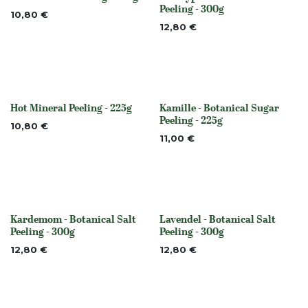
None
None
Peeling - 300g
10,80
€
12,80
€
Hot Mineral Peeling - 225g
Kamille - Botanical Sugar
None
None
Peeling - 225g
10,80
€
11,00
€
Kardemom - Botanical Salt
Lavendel - Botanical Salt
None
None
Peeling - 300g
Peeling - 300g
12,80
€
12,80
€