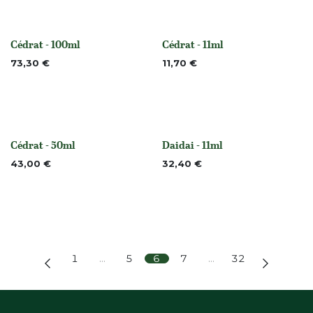
Cédrat - 100ml
Cédrat - 11ml
None
None
73,30
€
11,70
€
Cédrat - 50ml
Daidai - 11ml
None
Niet op voorraad
43,00
€
32,40
€
1
…
5
6
7
…
32