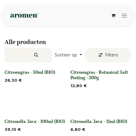
Overslaan naar inhoud
Alle producten
Sorteer op
Filters
Citroengras - 50ml (BIO)
Citroengras - Botanical Salt
Niet op voorraad
None
Peeling - 300g
26,30
€
12,80
€
Citronella 'Java' - 100ml (BIO)
Citronella 'Java' - 11ml (BIO)
None
None
39,10
€
6,80
€