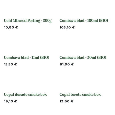
Cold Mineral Peeling - 300g
Combava blad - 100ml (BIO)
None
None
10,80
€
105,10
€
Combava blad - 11ml (BIO)
Combava blad - 50ml (BIO)
None
None
15,50
€
61,90
€
Copal dorado smoke box
Copal torote smoke box
Niet op voorraad
Niet op voorraad
19,10
€
13,80
€