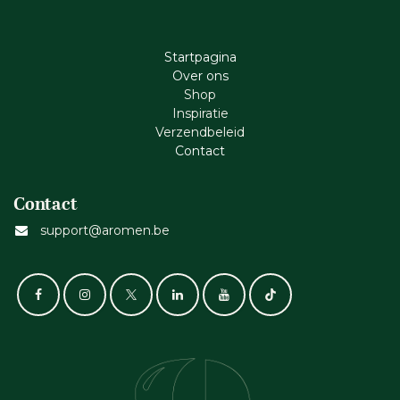
Startpagina
Ove​r​ ons
Shop
Inspiratie
Verzendbeleid
Cont​act
Contact
support@aromen.be