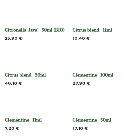
Citronella 'Java' - 50ml (BIO)
Citrus blend - 11ml
None
None
25,90
€
10,40
€
Citrus blend - 50ml
Clementine - 100ml
None
None
40,10
€
27,90
€
Clementine - 11ml
Clementine - 50ml
None
None
7,20
€
17,10
€