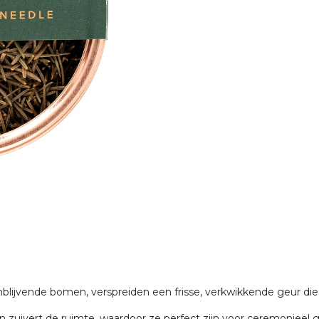
ijvende bomen, verspreiden een frisse, verkwikkende geur die 
en zuivert de ruimte, waardoor ze perfect zijn voor ceremonieel g