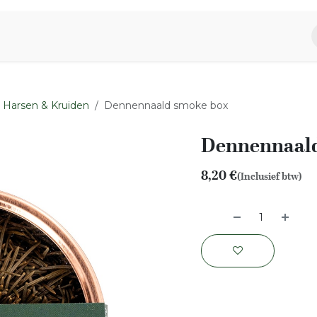
piratie
Aromen Familie
Harsen & Kruiden
Dennennaald smoke box
Dennennaald
8,20
€
(Inclusief btw)