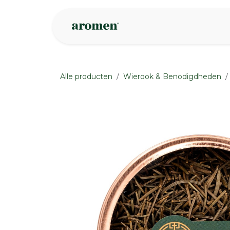
Overslaan naar inhoud
Webshop
Ins
Alle producten
Wierook & Benodigdheden
None
None