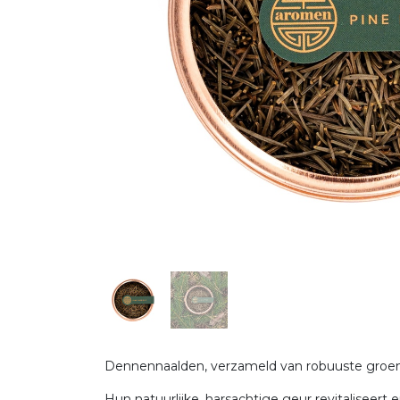
Dennennaalden, verzameld van robuuste groenbl
Hun natuurlijke, harsachtige geur revitaliseert 