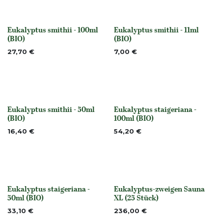
Eukalyptus smithii - 100ml
Eukalyptus smithii - 11ml
None
None
(BIO)
(BIO)
27,70
€
7,00
€
Eukalyptus smithii - 50ml
Eukalyptus staigeriana -
None
None
(BIO)
100ml (BIO)
16,40
€
54,20
€
Eukalyptus staigeriana -
Eukalyptus-zweigen Sauna
None
Nicht vorrättig
50ml (BIO)
XL (25 Stück)
33,10
€
236,00
€