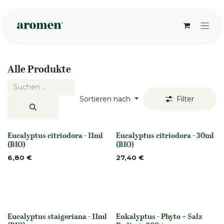
Zum Inhalt springen
Alle Produkte
Sortieren nach
Filter
Eucalyptus citriodora - 11ml
Eucalyptus citriodora - 50ml
None
None
(BIO)
(BIO)
6,80
€
27,40
€
Eucalyptus staigeriana - 11ml
Eukalyptus - Phyto + Salz
None
None