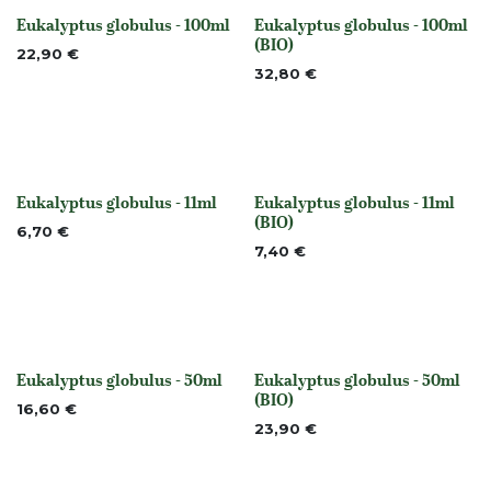
Eukalyptus globulus - 100ml
Eukalyptus globulus - 100ml
None
None
(BIO)
22,90
€
32,80
€
Eukalyptus globulus - 11ml
Eukalyptus globulus - 11ml
None
None
(BIO)
6,70
€
7,40
€
Eukalyptus globulus - 50ml
Eukalyptus globulus - 50ml
None
None
(BIO)
16,60
€
23,90
€