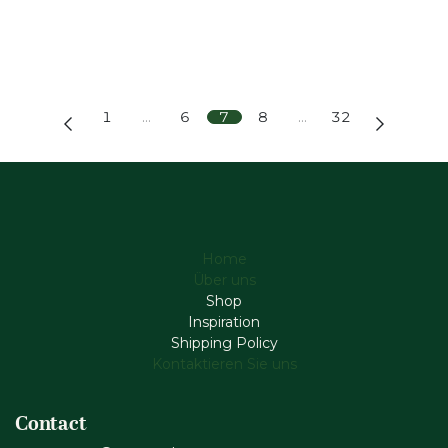
1
…
6
7
8
…
32
Home
Über uns
Shop
Inspiration
Shipping Policy
Kontaktieren Sie uns
Contact