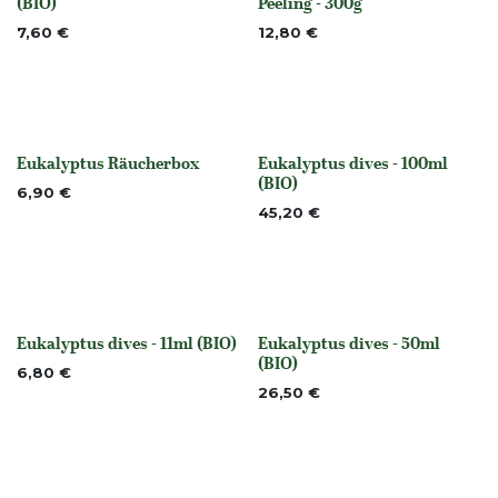
(BIO)
Peeling - 300g
7,60
€
12,80
€
Eukalyptus Räucherbox
Eukalyptus dives - 100ml
None
None
(BIO)
6,90
€
45,20
€
Eukalyptus dives - 11ml (BIO)
Eukalyptus dives - 50ml
None
None
(BIO)
6,80
€
26,50
€