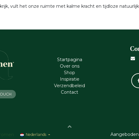
ijk, vult het onze ruimte met kalme kracht en tijdloze natuurlij
Co
Startpagina
Ove​r​ ons
Shop
Inspiratie
Verzendbeleid
Cont​act
 TOUCH
Aangeboden
romen
Nederlands