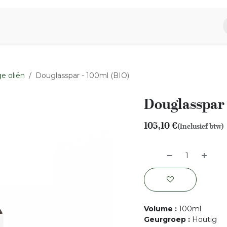
piratie
Aromen Familie
e oliën
Douglasspar - 100ml (BIO)
Douglasspar 
105,10
€
(Inclusief btw)
Volume
:
100ml
Geurgroep
:
Houtig