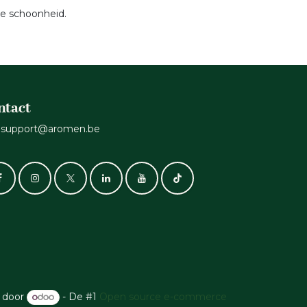
ke schoonheid.
ntact
support@aromen.be
 door
- De #1
Open source e-commerce