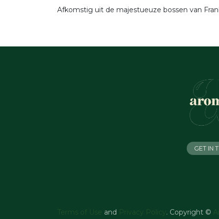
Afkomstig uit de majestueuze bossen van Frankr
GET IN
Terms of Use
and
Privacy Policy
. Copyright ©
A