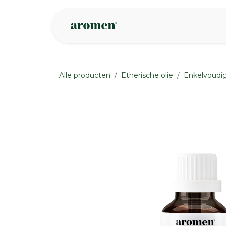
Overslaan naar inhoud
Webshop
Ins
Alle producten
Etherische olie
Enkelvoudig
None
None