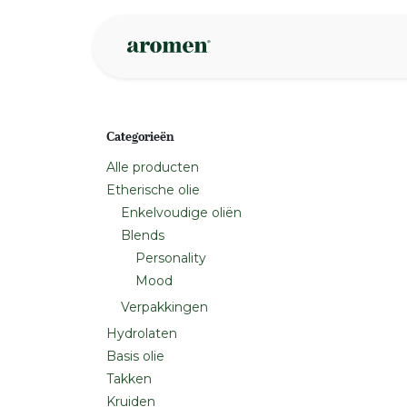
Overslaan naar inhoud
Webshop
Ins
Categorieën
Alle producten
Etherische olie
Enkelvoudige oliën
Blends
Personality
Mood
Verpakkingen
Hydrolaten
Basis olie
Takken
Kruiden