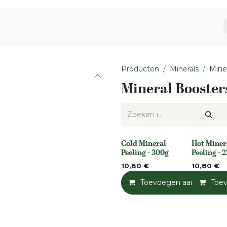
piratie
Aromen Familie
Producten
Minerals
Mine
Mineral Booster
Cold Mineral
Hot Miner
None
None
Peeling - 300g
Peeling - 
10,80
€
10,80
€
Toevoegen aan winkelm
Toe