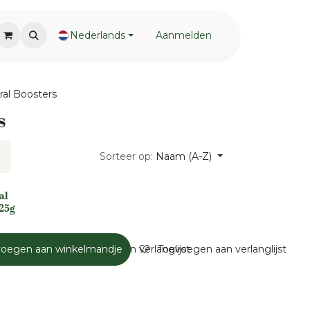
Nederlands
Aanmelden
ral Boosters
s
Sorteer op:
Naam (A-Z)
al
225g
andje
voegen aan winkelmandje
Toevoegen aan verlanglijst
Toevoegen aan verlanglijst