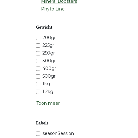
Mineral Boosters
Phyto Line
Gewicht
200gr
225gr
250gr
300gr
400gr
500gr
1kg
1,2kg
Toon meer
Labels
seasonSession