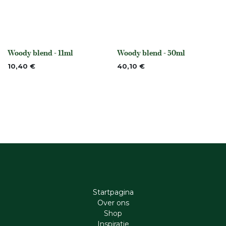
Woody blend - 11ml
Woody blend - 50ml
None
None
10,40
€
40,10
€
Startpagina
Ove​r​ ons
Shop
Inspiratie