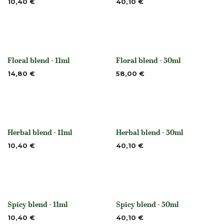
10,40
€
40,10
€
Floral blend - 11ml
Floral blend - 50ml
None
None
14,80
€
58,00
€
Herbal blend - 11ml
Herbal blend - 50ml
None
None
10,40
€
40,10
€
Spicy blend - 11ml
Spicy blend - 50ml
Niet op voorraad
Niet op voorraad
10,40
€
40,10
€