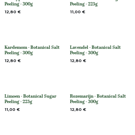
None
None
Peeling - 300g
Peeling - 225g
12,80
€
11,00
€
Kardemom - Botanical Salt
Lavendel - Botanical Salt
None
None
Peeling - 300g
Peeling - 300g
12,80
€
12,80
€
Limoen - Botanical Sugar
Rozemarijn - Botanical Salt
None
None
Peeling - 225g
Peeling - 300g
11,00
€
12,80
€