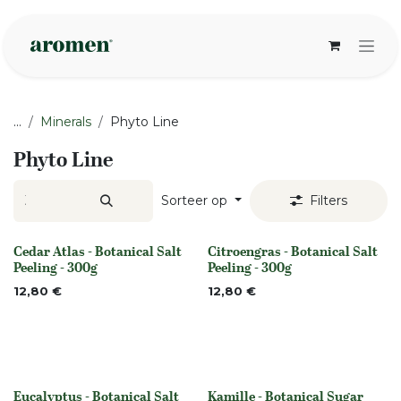
Overslaan naar inhoud
...
Minerals
Phyto Line
Phyto Line
Sorteer op
Filters
Cedar Atlas - Botanical Salt
Citroengras - Botanical Salt
None
None
Peeling - 300g
Peeling - 300g
12,80
€
12,80
€
Eucalyptus - Botanical Salt
Kamille - Botanical Sugar