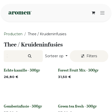
Overslaan naar inhoud
Producten
Thee / Kruideninfusies
Thee / Kruideninfusies
Sorteer op
Filters
Echte kamille - 500gr
Forest Fruit Mix - 500gr
Niet op voorraad
Niet op voorraad
26,80
€
31,50
€
Gemberinfusie - 500gr
Green tea fresh - 500gr
None