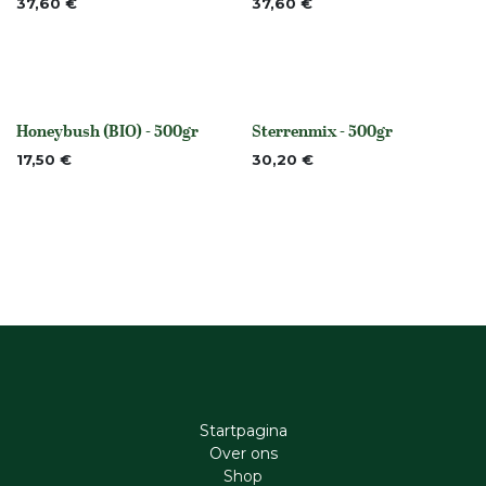
Niet op voorraad
37,60
€
37,60
€
Honeybush (BIO) - 500gr
Sterrenmix - 500gr
None
None
17,50
€
30,20
€
Startpagina
Ove​r​ ons
Shop