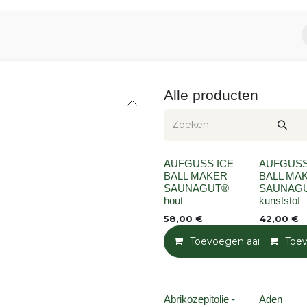
piratie
Aromen Familie
Alle producten
None
None
AUFGUSS ICE
AUFGUSS
BALL MAKER
BALL MA
SAUNAGUT®
SAUNAG
hout
kunststof
58,00
€
42,00
€
Toevoegen aan winkelm
Toe
None
None
Abrikozepitolie -
Aden