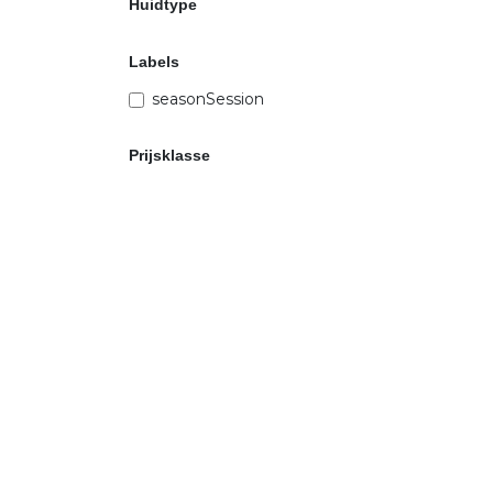
Huidtype
Labels
seasonSession
Prijsklasse