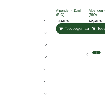
None
None
Alpenden - 11ml
Alpenden 
(BIO)
(BIO)
10,60
€
42,30
€
Toevoegen aan winkelm
Toe
1