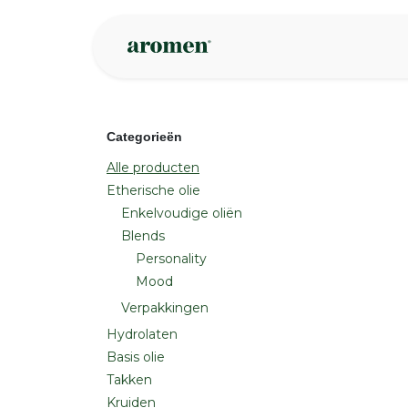
Overslaan naar inhoud
Webshop
Ins
Categorieën
Alle producten
Etherische olie
Enkelvoudige oliën
Blends
Personality
Mood
Verpakkingen
Hydrolaten
Basis olie
Takken
Kruiden