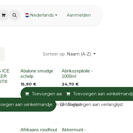
Nederlands
Aanmelden
Sorteer op:
Naam (A-Z)
None
None
 ICE
Abalone smudge
Abrikozepitolie -
KER
schelp
1000ml
UT®
15,90
€
24,70
€
Toevoegen aan winkelmandje
Toevoegen aan winkelmandj
Toevoegen a
andje
voegen aan winkelmandje
Toevoegen aan verlanglijst
Toevoegen aan verlanglijst
None
Afrikaans roodhout
Akkermunt -