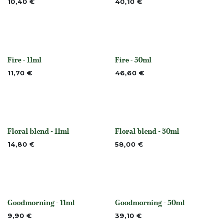
10,40
€
40,10
€
Fire - 11ml
Fire - 50ml
Niet op voorraad
Niet op voorraad
11,70
€
46,60
€
Floral blend - 11ml
Floral blend - 50ml
None
None
14,80
€
58,00
€
Goodmorning - 11ml
Goodmorning - 50ml
None
None
9,90
€
39,10
€