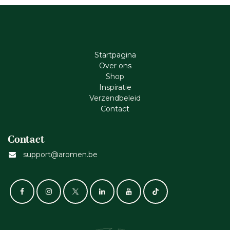
Startpagina
Ove​r​ ons
Shop
Inspiratie
Verzendbeleid
Cont​act
Contact
support@aromen.be