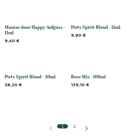
Maniac door Happy Aufguss -
Pirts Spirit Blend - 11ml
None
Niet op voorraad
11ml
9,90
€
9,40
€
Pirts Spirit Blend - 50ml
Rose Mix - 100ml
Niet op voorraad
None
38,20
€
139,10
€
1
2