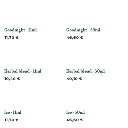
Goodnight - 11ml
Goodnight - 50ml
None
None
11,70
€
46,60
€
Herbal blend - 11ml
Herbal blend - 50ml
None
None
10,40
€
40,10
€
Ice - 11ml
Ice - 50ml
None
None
11,70
€
46,60
€