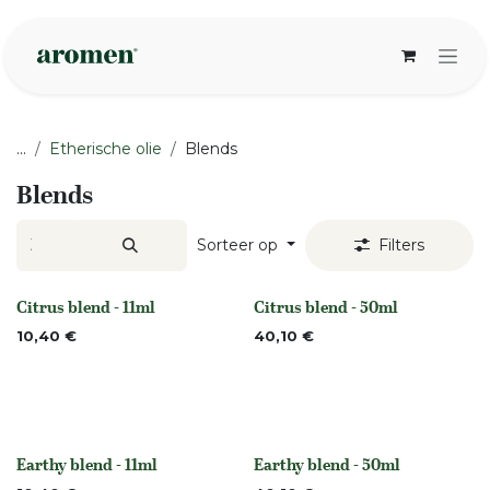
Overslaan naar inhoud
...
Etherische olie
Blends
Blends
Sorteer op
Filters
Citrus blend - 11ml
Citrus blend - 50ml
None
None
10,40
€
40,10
€
Earthy blend - 11ml
Earthy blend - 50ml
None
None