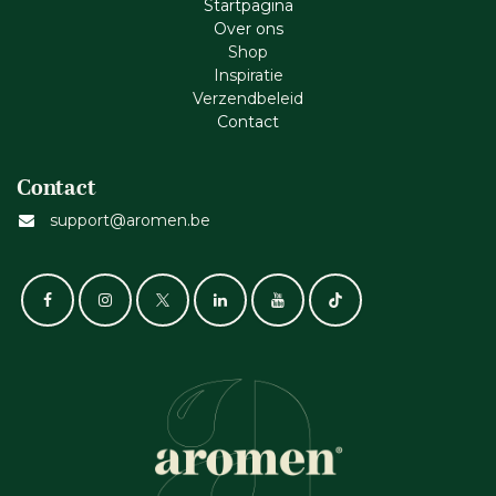
Startpagina
Ove​r​ ons
Shop
Inspiratie
Verzendbeleid
Cont​act
Contact
support@aromen.be