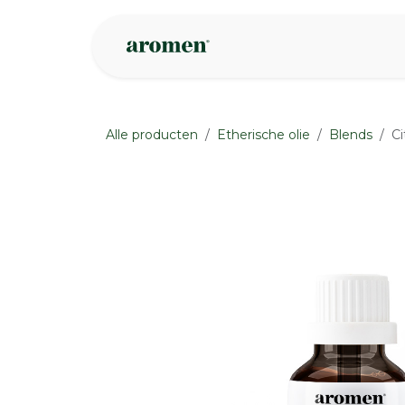
Overslaan naar inhoud
Webshop
Ins
Alle producten
Etherische olie
Blends
Ci
None
None