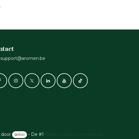
.
ntact
support@aromen.be
 door
- De #1
Open source e-commerce