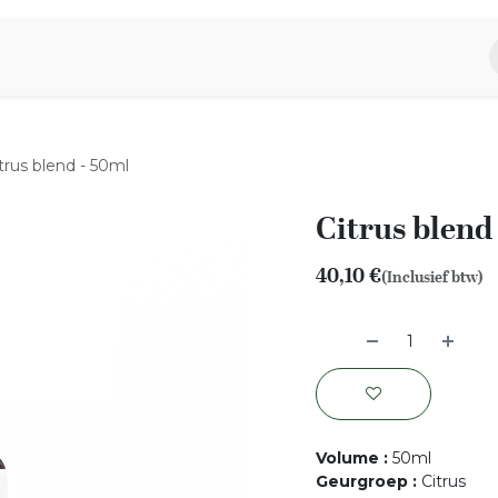
piratie
Aromen Familie
trus blend - 50ml
Citrus blend
40,10
€
(Inclusief btw)
Volume
:
50ml
Geurgroep
:
Citrus