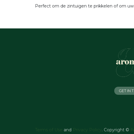
Perfect om de zintuigen te prikkelen of om uw sa
GET IN
Terms of Use
and
Privacy Policy
. Copyright ©
A