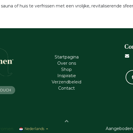
una of huis te verfrissen met een vrolijke, revitaliserende sfeer
Co
Startpagina
Ove​r​ ons
Shop
Inspiratie
Verzendbeleid
Cont​act
 TOUCH
Aangeboden
romen
Nederlands