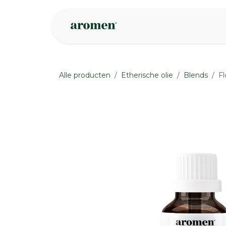
Overslaan naar inhoud
Webshop
Ins
Alle producten
Etherische olie
Blends
Fl
None
None