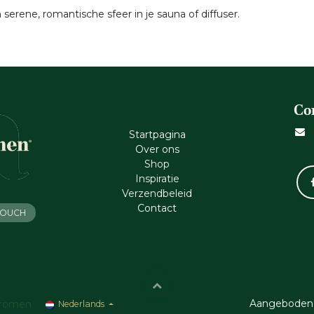
serene, romantische sfeer in je sauna of diffuser.
Co
Startpagina
Ove​r​ ons
Shop
Inspiratie
Verzendbeleid
Cont​act
 TOUCH
Aangeboden
romen
Nederlands