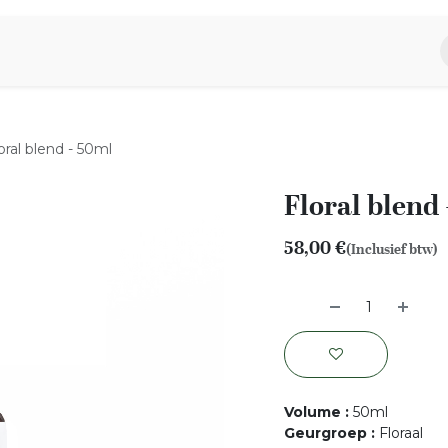
piratie
Aromen Familie
oral blend - 50ml
Floral blend
58,00
€
(Inclusief btw)
Volume
:
50ml
Geurgroep
:
Floraal