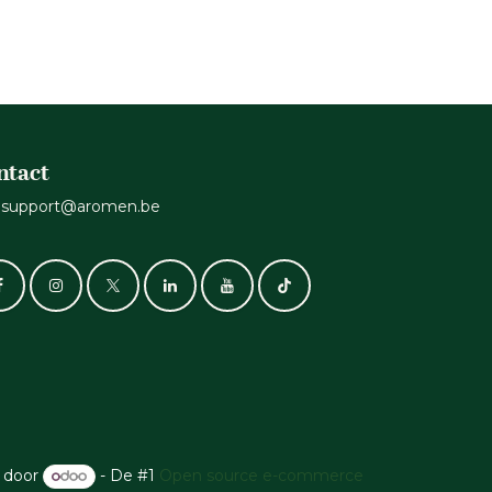
ntact
support@aromen.be
 door
- De #1
Open source e-commerce