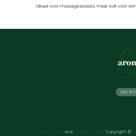
Ideaal voor massagesessies, maar ook voor een 
GET IN
Terms of Use
and
Privacy Policy
. Copyright ©
A