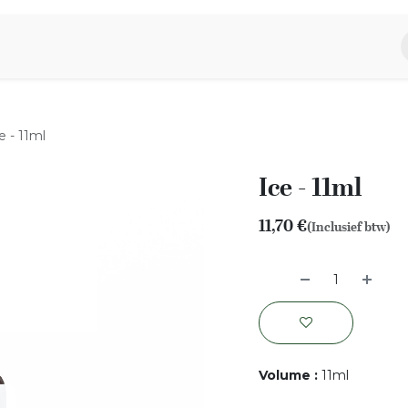
piratie
Aromen Familie
e - 11ml
Ice - 11ml
11,70
€
(Inclusief btw)
Volume
:
11ml