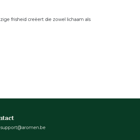
ge frisheid creëert die zowel lichaam als
ntact
support@aromen.be