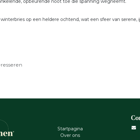
prankelende, opbeurende noot toe die spanning wegneemt.
nterbries op een heldere ochtend, wat een sfeer van serene, ijzi
eresseren
Co
Startpagina
Ove​r​ ons