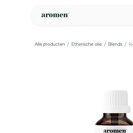
Overslaan naar inhoud
Webshop
Ins
Alle producten
Etherische olie
Blends
Ic
None
None