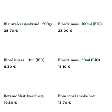
Blauwe kaasjeskruid - 200gr
Bloedsinaas - 100ml (BIO)
None
None
28,70
€
23,00
€
Bloedsinaas - 11ml (BIO)
Bloedsinaas - 50ml (BIO)
None
None
6,30
€
15,10
€
Botanic Mistifyer Spray
Brea copal smoke box
None
Niet op voorraad
10,50
€
15,70
€