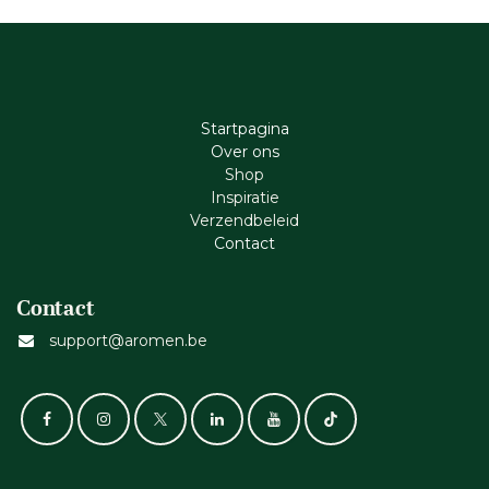
Startpagina
Ove​r​ ons
Shop
Inspiratie
Verzendbeleid
Cont​act
Contact
support@aromen.be