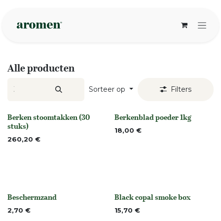
Overslaan naar inhoud
Alle producten
Sorteer op
Filters
Berken stoomtakken (30
Berkenblad poeder 1kg
Niet op voorraad
None
stuks)
18,00
€
260,20
€
Beschermzand
Black copal smoke box
None
Niet op voorraad
2,70
€
15,70
€