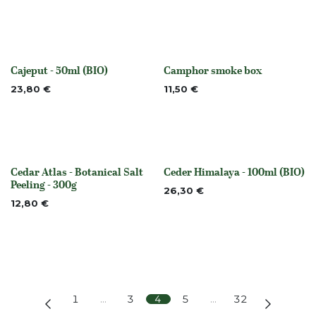
Cajeput - 50ml (BIO)
Camphor smoke box
None
None
23,80
€
11,50
€
Cedar Atlas - Botanical Salt
Ceder Himalaya - 100ml (BIO)
None
None
Peeling - 300g
26,30
€
12,80
€
1
…
3
4
5
…
32