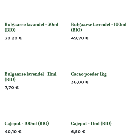
Bulgaarse lavandel - 50ml
Bulgaarse lavendel - 100ml
None
None
(BIO)
(BIO)
30,20
€
49,70
€
Bulgaarse lavendel - 11ml
Cacao poeder 1kg
None
None
(BIO)
36,00
€
7,70
€
Cajeput - 100ml (BIO)
Cajeput - 11ml (BIO)
None
None
40,10
€
6,50
€