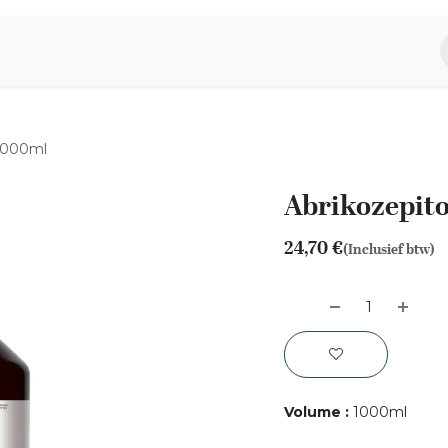
piratie
Aromen Familie
 1000ml
Abrikozepito
24,70
€
(Inclusief btw)
Volume
:
1000ml