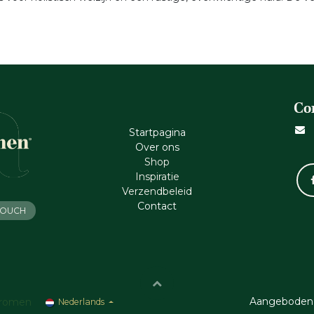
Co
Startpagina
Ove​r​ ons
Shop
Inspiratie
Verzendbeleid
Cont​act
 TOUCH
Aangeboden
romen
Nederlands