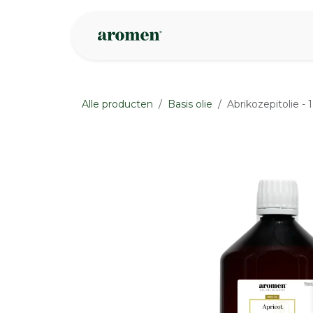
Overslaan naar inhoud
Webshop
Ins
Alle producten
Basis olie
Abrikozepitolie -
None