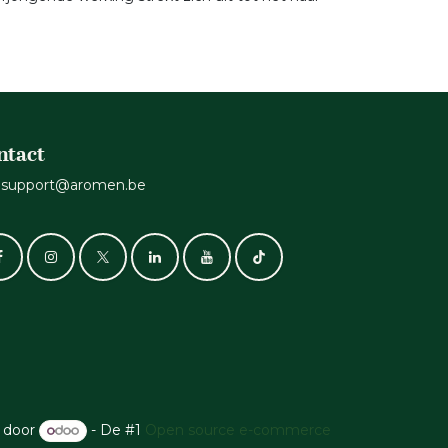
ntact
support@aromen.be
 door
- De #1
Open source e-commerce