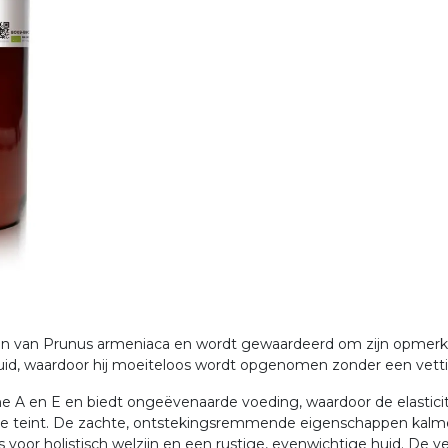
ten van Prunus armeniaca en wordt gewaardeerd om zijn opmerkel
 huid, waardoor hij moeiteloos wordt opgenomen zonder een vetti
mine A en E en biedt ongeëvenaarde voeding, waardoor de elasticit
dige teint. De zachte, ontstekingsremmende eigenschappen kalme
or holistisch welzijn en een rustige, evenwichtige huid. De ver