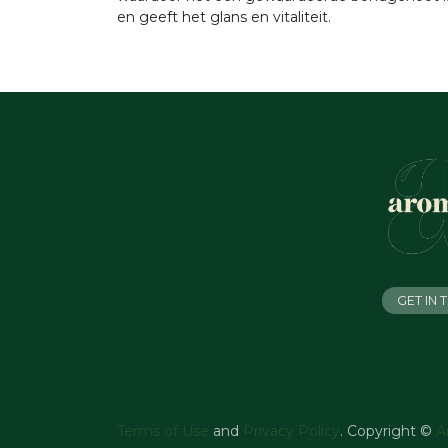
en geeft het glans en vitaliteit.
GET IN
Terms of Use
and
Privacy Policy
. Copyright ©
A