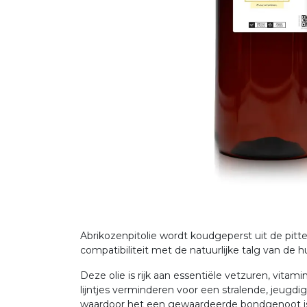
Abrikozenpitolie wordt koudgeperst uit de pit
compatibiliteit met de natuurlijke talg van de
Deze olie is rijk aan essentiële vetzuren, vita
lijntjes verminderen voor een stralende, jeug
waardoor het een gewaardeerde bondgenoot is vo