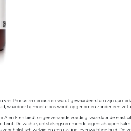
ten van Prunus armeniaca en wordt gewaardeerd om zijn opmerkel
 huid, waardoor hij moeiteloos wordt opgenomen zonder een vetti
mine A en E en biedt ongeëvenaarde voeding, waardoor de elasticit
dige teint. De zachte, ontstekingsremmende eigenschappen kalme
or holistisch welzijn en een rustige, evenwichtige huid. De ver