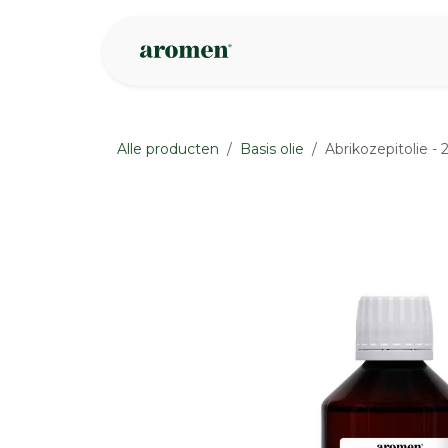
Overslaan naar inhoud
Webshop
Ins
Alle producten
Basis olie
Abrikozepitolie -
None