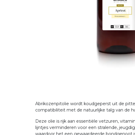
Abrikozenpitolie wordt koudgeperst uit de pit
compatibiliteit met de natuurlijke talg van de
Deze olie is rijk aan essentiële vetzuren, vita
lijntjes verminderen voor een stralende, jeug
waardoor het een gewaardeerde bondgenoot is vo