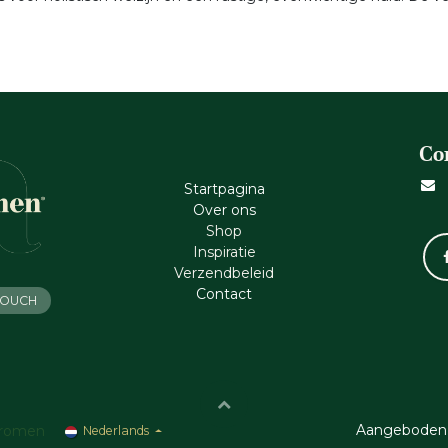
Co
Startpagina
Ove​r​ ons
Shop
Inspiratie
Verzendbeleid
Cont​act
 TOUCH
Aangeboden
romen
Nederlands