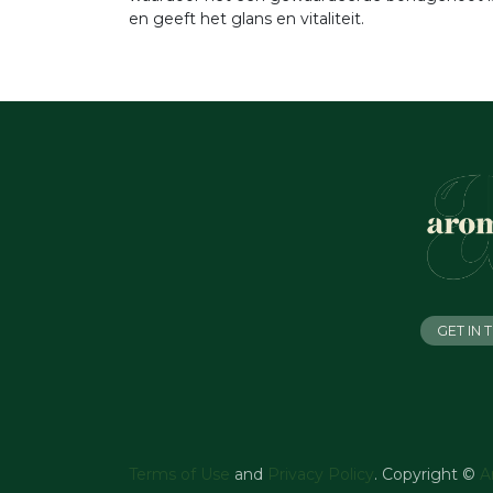
en geeft het glans en vitaliteit.
GET IN
Terms of Use
and
Privacy Policy
. Copyright ©
A