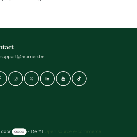
ntact
support@aromen.be
 door
- De #1
Open source e-commerce