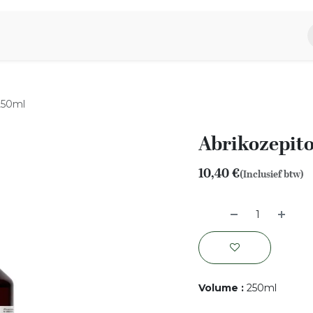
piratie
Aromen Familie
 250ml
Abrikozepito
10,40
€
(Inclusief btw)
Volume
:
250ml