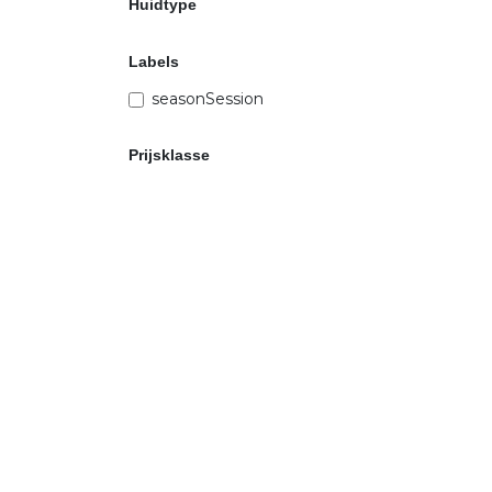
Huidtype
Labels
seasonSession
Prijsklasse