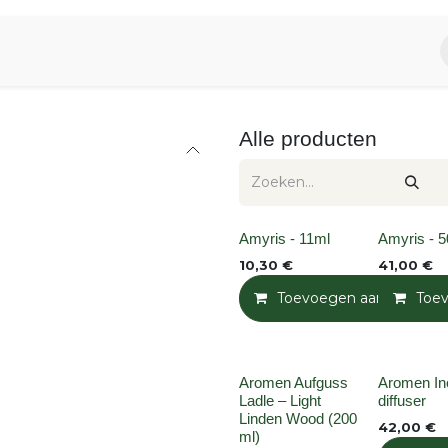
piratie
Aromen Familie
Alle producten
None
None
Amyris - 11ml
Amyris - 
10,30
€
41,00
€
Toevoegen aan winkelm
Toe
Niet op voorraad
None
Aromen Aufguss
Aromen In
Ladle – Light
diffuser
Linden Wood (200
42,00
€
ml)