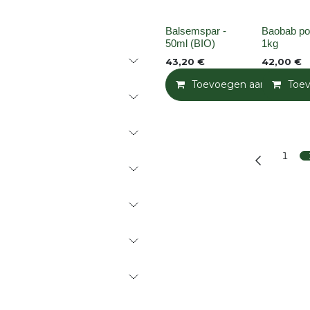
None
None
Balsemspar -
Baobab po
50ml (BIO)
1kg
43,20
€
42,00
€
Toevoegen aan winkelm
Toe
1