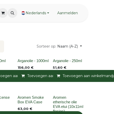
Nederlands
Aanmelden
Sorteer op:
Naam (A-Z)
None
None
50ml
Arganolie - 1000ml
Arganolie - 250ml
156,00
€
51,60
€
andje
voegen aan winkelmandje
Toevoegen aan verlanglijst
Toevoegen aan winkelmandje
Toevoegen aan verlanglijst
Toevoegen aan winkelmandj
Toevoegen a
None
None
cense
Aromen Smoke
Aromen
Box EVA Case
etherische olie
EVA etui (10x11ml
63,00
€
flesjes)