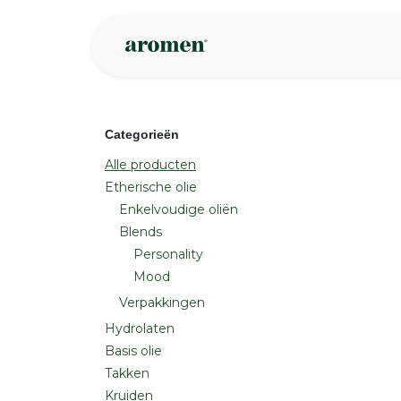
Overslaan naar inhoud
Webshop
Ins
Categorieën
Alle producten
Etherische olie
Enkelvoudige oliën
Blends
Personality
Mood
Verpakkingen
Hydrolaten
Basis olie
Takken
Kruiden