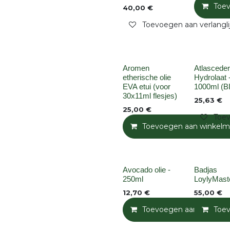
Toe
40,00
€
Toevoegen aan verlangli
None
Niet op voo
Aromen
Atlasceder
etherische olie
Hydrolaat 
EVA etui (voor
1000ml (B
30x11ml flesjes)
25,63
€
25,00
€
Toev
Toevoegen aan winkelm
None
None
Avocado olie -
Badjas
250ml
LoylyMast
12,70
€
55,00
€
Toevoegen aan winkelm
Toe