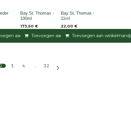
None
None
eder
Bay St. Thomas -
Bay St. Thomas -
100ml
11ml
173,50
€
22,00
€
andje
voegen aan winkelmandje
Toevoegen aan verlanglijst
Toevoegen aan winkelmandje
Toevoegen aan verlanglijst
Toevoegen aan winkelmandj
Toevoegen a
2
3
4
…
32