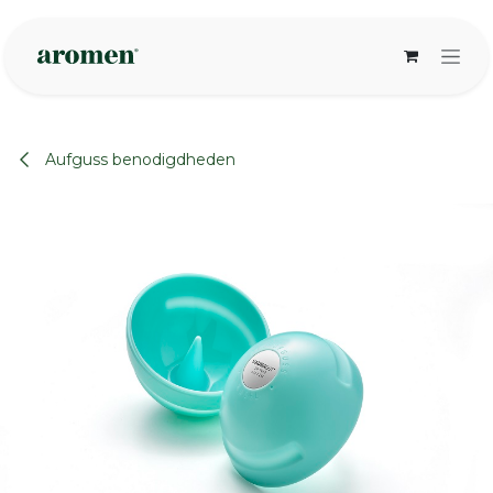
Overslaan naar inhoud
Aufguss benodigdheden
None