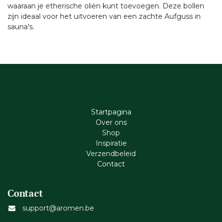
waaraan je etherische oliën kunt toevoegen. Deze bollen
zijn ideaal voor het uitvoeren van een zachte Aufguss in
sauna's.
Startpagina
Ove​r​ ons
Shop
Inspiratie
Verzendbeleid
Cont​act
Contact
support@aromen.be