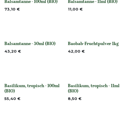
Balsamtanne - 100ml (BIO)
Balsamtanne - 11ml (BIO)
None
None
73,10
€
11,00
€
Balsamtanne - 50ml (BIO)
Baobab-Fruchtpulver 1kg
None
None
43,20
€
42,00
€
Basilikum, tropisch - 100ml
Basilikum, tropisch - 11ml
None
None
(BIO)
(BIO)
55,40
€
8,50
€