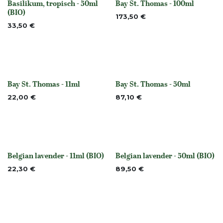
Basilikum, tropisch - 50ml
Bay St. Thomas - 100ml
None
None
(BIO)
173,50
€
33,50
€
Bay St. Thomas - 11ml
Bay St. Thomas - 50ml
None
None
22,00
€
87,10
€
Belgian lavender - 11ml (BIO)
Belgian lavender - 50ml (BIO)
Nicht vorrättig
None
22,30
€
89,50
€