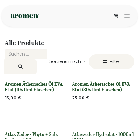
Zum Inhalt springen
Alle Produkte
Sortieren nach
Filter
Aromen Ätherisches Öl EVA
Aromen Ätherisches Öl EVA
None
None
Etui (10x11ml Flaschen)
Etui (30x11ml Flaschen)
15,00
€
25,00
€
Atlas Zeder - Phyto + Salz
Atlaszeder Hydrolat - 1000ml
None