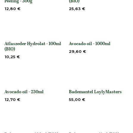
Nicht vorrättig
Peeling - 300g
(BIO)
12,80
€
25,63
€
Atlaszeder Hydrolat - 100ml
Avocado oil - 1000ml
Nicht vorrättig
None
(BIO)
29,60
€
10,25
€
Avocado oil - 250ml
Bademantel LoylyMasters
None
None
12,70
€
55,00
€