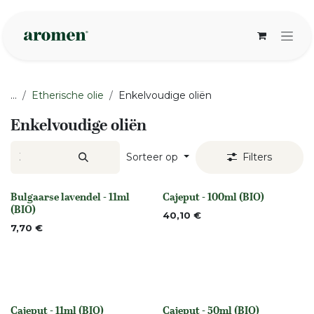
Overslaan naar inhoud
...
Etherische olie
Enkelvoudige oliën
Enkelvoudige oliën
Sorteer op
Filters
Bulgaarse lavendel - 11ml
Cajeput - 100ml (BIO)
None
None
(BIO)
40,10
€
7,70
€
Cajeput - 11ml (BIO)
Cajeput - 50ml (BIO)