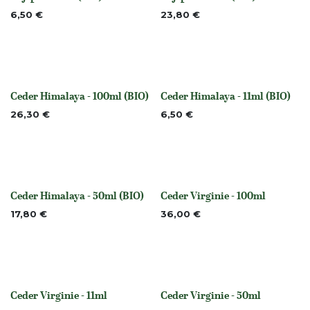
None
None
6,50
€
23,80
€
Ceder Himalaya - 100ml (BIO)
Ceder Himalaya - 11ml (BIO)
None
None
26,30
€
6,50
€
Ceder Himalaya - 50ml (BIO)
Ceder Virginie - 100ml
None
None
17,80
€
36,00
€
Ceder Virginie - 11ml
Ceder Virginie - 50ml
None
None