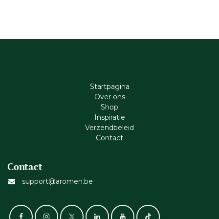
Startpagina
Ove​r​ ons
Shop
Inspiratie
Verzendbeleid
Cont​act
Contact
support@aromen.be