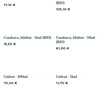
None
None
(BIO)
17,10
€
105,10
€
Combava, blätter - 11ml (BIO)
Combava, blätter - 50ml
None
None
(BIO)
15,50
€
61,90
€
Cédrat - 100ml
Cédrat - 11ml
None
None
73,30
€
11,70
€