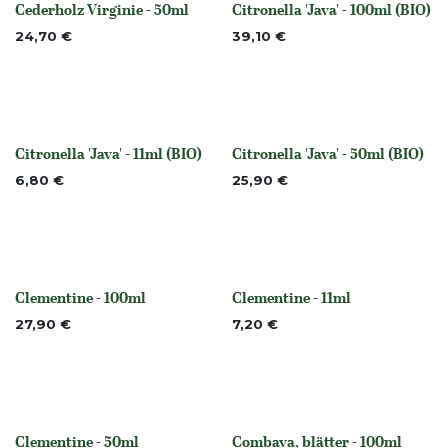
Cederholz Virginie - 50ml
Citronella 'Java' - 100ml (BIO)
None
None
24,70
€
39,10
€
Citronella 'Java' - 11ml (BIO)
Citronella 'Java' - 50ml (BIO)
None
None
6,80
€
25,90
€
Clementine - 100ml
Clementine - 11ml
None
None
27,90
€
7,20
€
Clementine - 50ml
Combava, blätter - 100ml