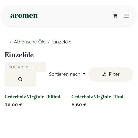
Zum Inhalt springen
...
Ätherische Öle
Einzelöle
Einzelöle
Sortieren nach
Filter
Cederholz Virginie - 100ml
Cederholz Virginie - 11ml
None
None
36,00
€
8,80
€