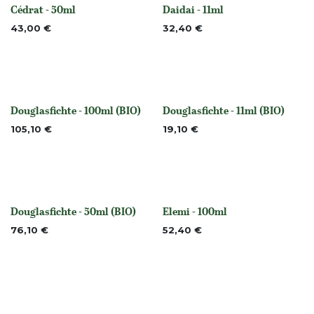
Cédrat - 50ml
Daidai - 11ml
None
Nicht vorrättig
43,00
€
32,40
€
Douglasfichte - 100ml (BIO)
Douglasfichte - 11ml (BIO)
None
None
105,10
€
19,10
€
Douglasfichte - 50ml (BIO)
Elemi - 100ml
None
None
76,10
€
52,40
€