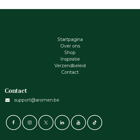
Startpagina
Ove​r​ ons
Shop
Inspiratie
Verzendbeleid
Cont​act
Contact
support@aromen.be