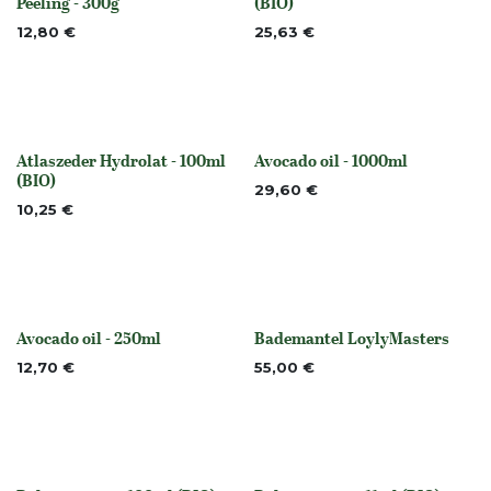
Nicht vorrättig
Peeling - 300g
(BIO)
12,80
€
25,63
€
Atlaszeder Hydrolat - 100ml
Avocado oil - 1000ml
Nicht vorrättig
None
(BIO)
29,60
€
10,25
€
Avocado oil - 250ml
Bademantel LoylyMasters
None
None
12,70
€
55,00
€