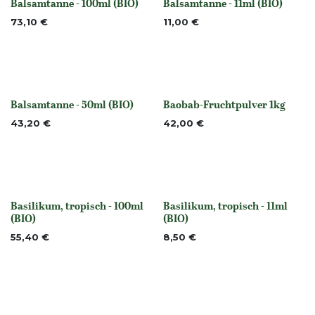
Balsamtanne - 100ml (BIO)
Balsamtanne - 11ml (BIO)
None
None
73,10
€
11,00
€
Balsamtanne - 50ml (BIO)
Baobab-Fruchtpulver 1kg
None
None
43,20
€
42,00
€
Basilikum, tropisch - 100ml
Basilikum, tropisch - 11ml
None
None
(BIO)
(BIO)
55,40
€
8,50
€