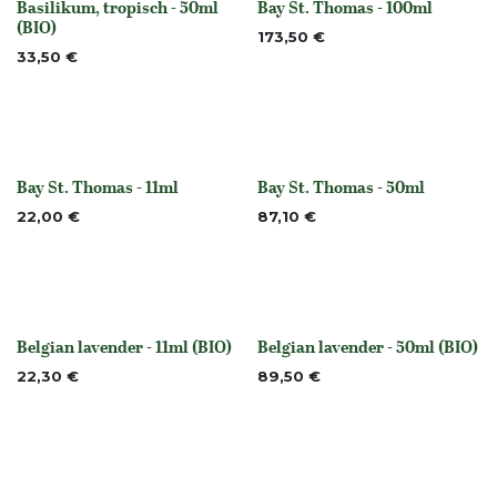
Basilikum, tropisch - 50ml
Bay St. Thomas - 100ml
None
None
(BIO)
173,50
€
33,50
€
Bay St. Thomas - 11ml
Bay St. Thomas - 50ml
None
None
22,00
€
87,10
€
Belgian lavender - 11ml (BIO)
Belgian lavender - 50ml (BIO)
Nicht vorrättig
None
22,30
€
89,50
€