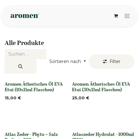
Zum Inhalt springen
Alle Produkte
Sortieren nach
Filter
Aromen Ätherisches Öl EVA
Aromen Ätherisches Öl EVA
None
None
Etui (10x11ml Flaschen)
Etui (30x11ml Flaschen)
15,00
€
25,00
€
Atlas Zeder - Phyto + Salz
Atlaszeder Hydrolat - 1000ml
None