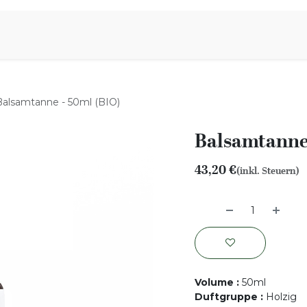
iration
Aromen Familie
Balsamtanne - 50ml (BIO)
Balsamtanne 
43,20
€
(inkl. Steuern)
Volume
:
50ml
Duftgruppe
:
Holzig