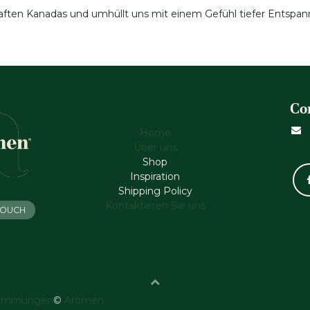
ften Kanadas und umhüllt uns mit einem Gefühl tiefer Entspan
Co
Home
Über uns
Shop
Inspiration
Shipping Policy
Kontaktieren Sie uns
 TOUCH
timmungen
©
Aromen