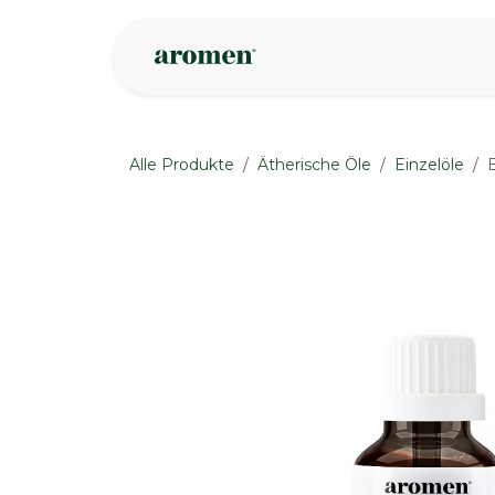
Zum Inhalt springen
Geschäft
Insp
Alle Produkte
Ätherische Öle
Einzelöle
None
None