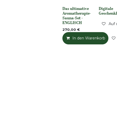
Das ultimative
Digitale
None
None
Aromatherapie-
Geschenk
Sauna-Set -
ENGLISCH
Auf 
270,00
€
In den Warenkorb