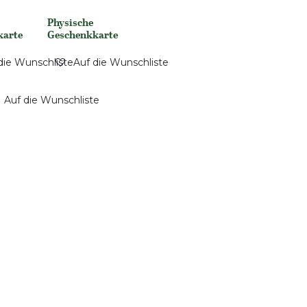
Physische
None
karte
Geschenkkarte
die Wunschliste
Auf die Wunschliste
Auf die Wunschliste