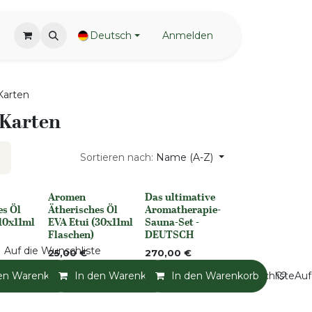
Deutsch
Anmelden
Karten
 Karten
Sortieren nach:
Name (A-Z)
Aromen
Das ultimative
None
None
es Öl
Ätherisches Öl
Aromatherapie-
(10x11ml
EVA Etui (30x11ml
Sauna-Set -
Flaschen)
DEUTSCH
Auf die Wunschliste
25,00
€
270,00
€
en Warenkorb
In den Warenkorb
Auf die Wunschliste
In den Warenkorb
Auf die Wunschliste
Auf