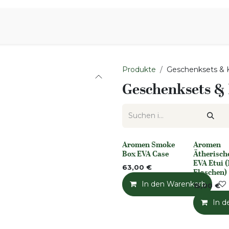
iration
Aromen Familie
Produkte
Geschenksets & 
Geschenksets &
Aromen Smoke
Aromen
None
None
Box EVA Case
Ätherisch
EVA Etui 
63,00
€
Flaschen)
In den Warenkorb
15,00
€
In d