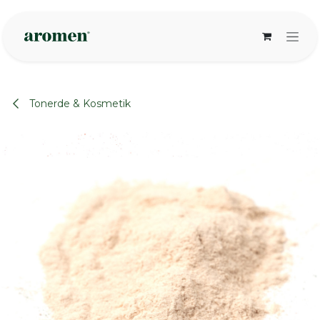
Zum Inhalt springen
Tonerde & Kosmetik
None