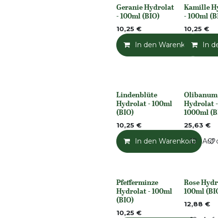
Geranie Hydrolat
Kamille H
None
None
- 100ml (BIO)
- 100ml (B
10,25
€
10,25
€
In den Warenkorb
In d
Lindenblüte
Olibanum
None
Nicht vorrät
Hydrolat - 100ml
Hydrolat -
(BIO)
1000ml (B
10,25
€
25,63
€
In den Warenkorb
Auf 
Pfefferminze
Rose Hydro
None
Nicht vorrät
Hydrolat - 100ml
100ml (BI
(BIO)
12,88
€
10,25
€