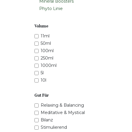
Mineral Boosters
Phyto Linie
Volume
11ml
50ml
100ml
250ml
1000ml
5l
10l
Gut Für
Relaxing & Balancing
Meditative & Mystical
Bilanz
Stimulierend