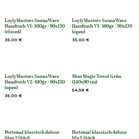
LoylyMasters SaunaWave
LoylyMasters SaunaWave
None
None
Handtuch V1- 560gr / 90x130
Handtuch V1- 560gr / 90x130
(closed)
(open)
35,00
€
35,00
€
LoylyMasters SaunaWave
Mini Magic Towel Grün
None
None
Handtuch V2- 610gr / 90x130
(140x90 cm)
(open)
54,58
€
35,00
€
Pestemal klassisch deluxe
Pestemal klassisch deluxe
None
blau 1 Stück
lila 1 Stück