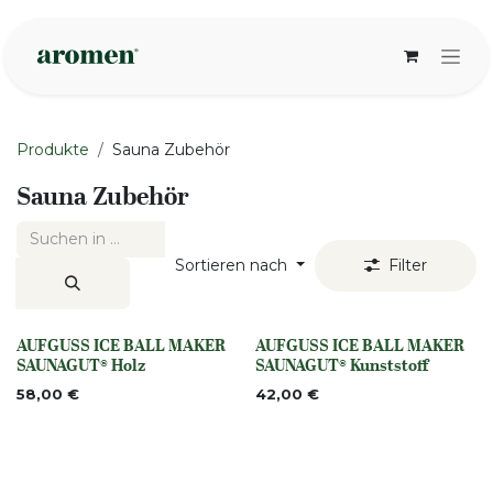
Zum Inhalt springen
Produkte
Sauna Zubehör
Sauna Zubehör
Sortieren nach
Filter
AUFGUSS ICE BALL MAKER
AUFGUSS ICE BALL MAKER
None
None
SAUNAGUT® Holz
SAUNAGUT® Kunststoff
58,00
€
42,00
€