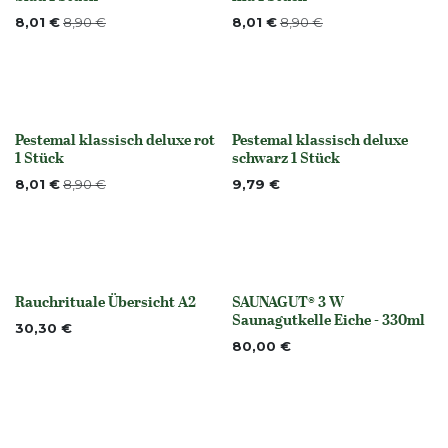
Nicht vorrättig
8,01
€
8,90
€
8,01
€
8,90
€
Pestemal klassisch deluxe rot
Pestemal klassisch deluxe
None
Nicht vorrättig
1 Stück
schwarz 1 Stück
8,01
€
8,90
€
9,79
€
Rauchrituale Übersicht A2
SAUNAGUT® 3 W
None
None
Saunagutkelle Eiche - 330ml
30,30
€
80,00
€