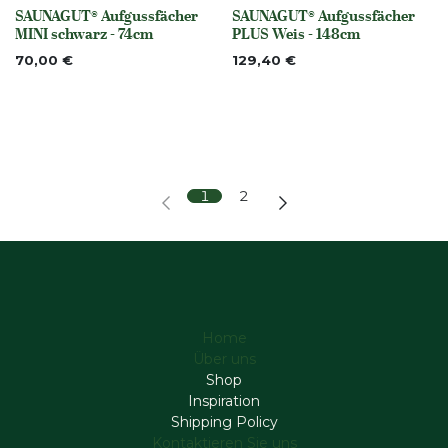
SAUNAGUT® Aufgussfächer
SAUNAGUT® Aufgussfächer
None
None
MINI schwarz - 74cm
PLUS Weis - 148cm
70,00
€
129,40
€
1
2
Home
Über uns
Shop
Inspiration
Shipping Policy
Kontaktieren Sie uns