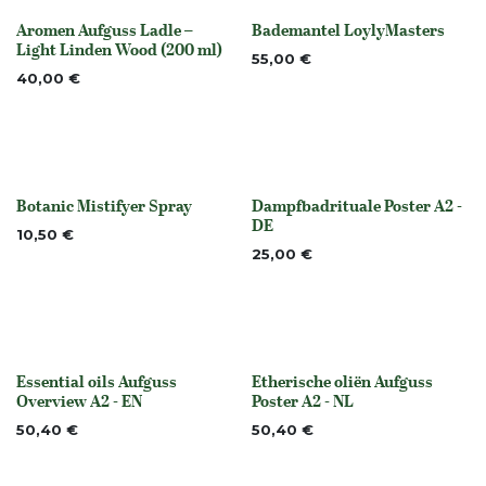
Aromen Aufguss Ladle –
Bademantel LoylyMasters
Nicht vorrättig
None
Light Linden Wood (200 ml)
55,00
€
40,00
€
Botanic Mistifyer Spray
Dampfbadrituale Poster A2 -
None
None
DE
10,50
€
25,00
€
Essential oils Aufguss
Etherische oliën Aufguss
None
None
Overview A2 - EN
Poster A2 - NL
50,40
€
50,40
€