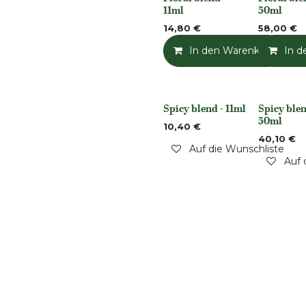
None
None
11ml
50ml
14,80
€
58,00
€
In den Warenkorb
In d
Spicy blend - 11ml
Spicy blen
Nicht vorrättig
Nicht vorrät
50ml
10,40
€
40,10
€
Auf die Wunschliste
Auf 