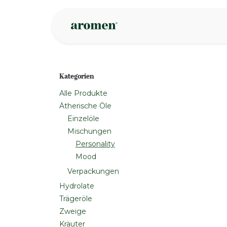
Zum Inhalt springen
Geschäft
Insp
Kategorien
Alle Produkte
Ätherische Öle
Einzelöle
Mischungen
Personality
Mood
Verpackungen
Hydrolate
Trägeröle
Zweige
Kräuter