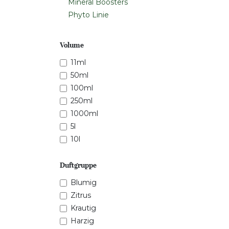
Mineral Boosters
Phyto Linie
Volume
11ml
50ml
100ml
250ml
1000ml
5l
10l
Duftgruppe
Blumig
Zitrus
Krautig
Harzig