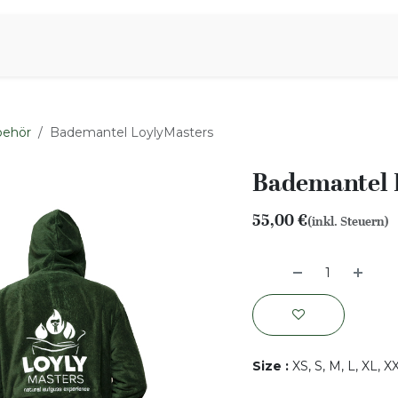
iration
Aromen Familie
behör
Bademantel LoylyMasters
Bademantel 
55,00
€
(inkl. Steuern)
Size
:
XS, S, M, L, XL, 