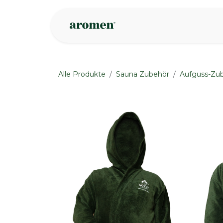
Zum Inhalt springen
Geschäft
Insp
Alle Produkte
Sauna Zubehör
Aufguss-Zu
None
None