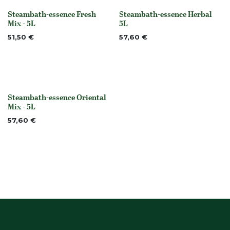
Steambath-essence Fresh
Steambath-essence Herbal
None
None
Mix - 5L
5L
51,50
€
57,60
€
Steambath-essence Oriental
None
Mix - 5L
57,60
€