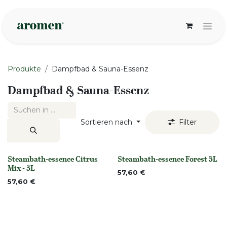
Zum Inhalt springen
Produkte
Dampfbad & Sauna-Essenz
Dampfbad & Sauna-Essenz
Sortieren nach
Filter
Steambath-essence Citrus
Steambath-essence Forest 5L
None
None
Mix - 5L
57,60
€
57,60
€