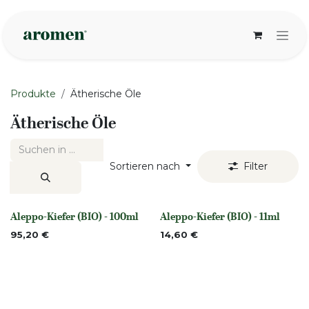
Zum Inhalt springen
Produkte
Ätherische Öle
Ätherische Öle
Sortieren nach
Filter
Aleppo-Kiefer (BIO) - 100ml
Aleppo-Kiefer (BIO) - 11ml
None
None
95,20
€
14,60
€