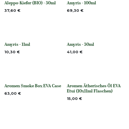
Aleppo-Kiefer (BIO) - 50ml
Amyris - 100ml
None
None
37,60
€
69,30
€
Amyris - 11ml
Amyris - 50ml
None
None
10,30
€
41,00
€
Aromen Smoke Box EVA Case
Aromen Ätherisches Öl EVA
None
None
Etui (10x11ml Flaschen)
63,00
€
15,00
€