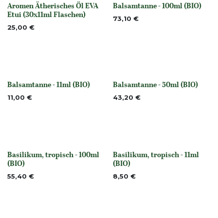
Aromen Ätherisches Öl EVA
Balsamtanne - 100ml (BIO)
None
None
Etui (30x11ml Flaschen)
73,10
€
25,00
€
Balsamtanne - 11ml (BIO)
Balsamtanne - 50ml (BIO)
None
None
11,00
€
43,20
€
Basilikum, tropisch - 100ml
Basilikum, tropisch - 11ml
None
None
(BIO)
(BIO)
55,40
€
8,50
€