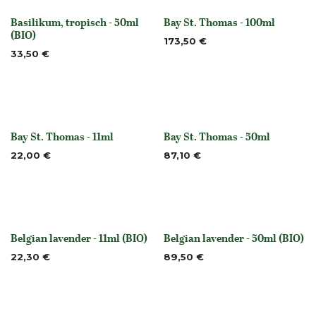
Basilikum, tropisch - 50ml
Bay St. Thomas - 100ml
None
None
(BIO)
173,50
€
33,50
€
Bay St. Thomas - 11ml
Bay St. Thomas - 50ml
None
None
22,00
€
87,10
€
Belgian lavender - 11ml (BIO)
Belgian lavender - 50ml (BIO)
Nicht vorrättig
None
22,30
€
89,50
€