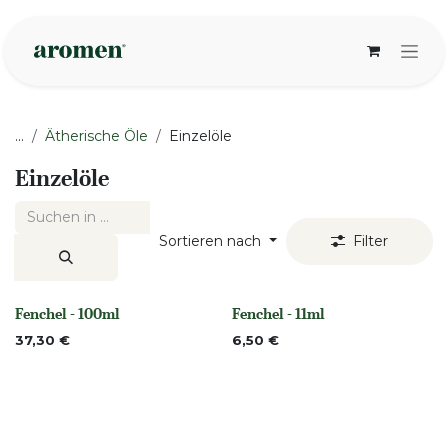
Zum Inhalt springen
...
Ätherische Öle
Einzelöle
Einzelöle
Sortieren nach
Filter
Fenchel - 100ml
Fenchel - 11ml
None
None
37,30
€
6,50
€