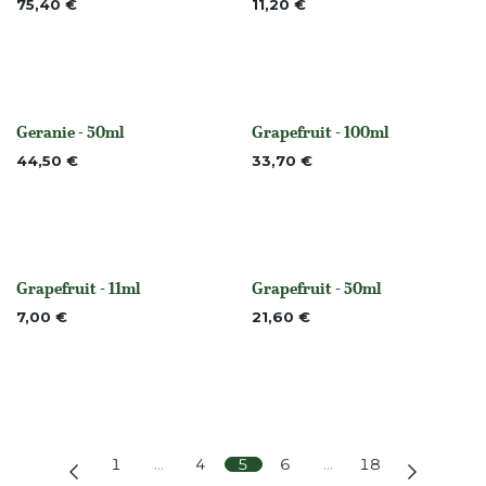
Nicht vorrättig
75,40
€
11,20
€
Geranie - 50ml
Grapefruit - 100ml
Nicht vorrättig
None
44,50
€
33,70
€
Grapefruit - 11ml
Grapefruit - 50ml
None
None
7,00
€
21,60
€
1
…
4
5
6
…
18