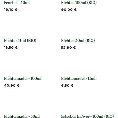
Fenchel - 50ml
Fichte - 100ml (BIO)
None
None
19,10
€
90,00
€
Fichte - 11ml (BIO)
Fichte - 50ml (BIO)
None
None
13,50
€
52,90
€
Fichtennadel - 100ml
Fichtennadel - 11ml
None
None
40,90
€
6,50
€
Fichtennadel - 50ml
Frischer Ingwer - 100ml (BIO)