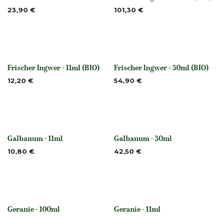
None
Nicht vorrättig
23,90
€
101,30
€
Frischer Ingwer - 11ml (BIO)
Frischer Ingwer - 50ml (BIO)
Nicht vorrättig
Nicht vorrättig
12,20
€
54,90
€
Galbanum - 11ml
Galbanum - 50ml
None
None
10,80
€
42,50
€
Geranie - 100ml
Geranie - 11ml
None