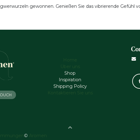
ngwerwurzeln gewonnen. Genießen Sie das vibrierende Gefühl von
Co
Home
Über uns
Shop
Inspiration
Shipping Policy
Kontaktieren Sie uns
 TOUCH
timmungen
©
Aromen