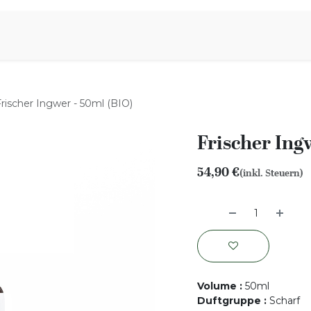
iration
Aromen Familie
Frischer Ingwer - 50ml (BIO)
Frischer Ing
54,90
€
(inkl. Steuern)
Volume
:
50ml
Duftgruppe
:
Scharf