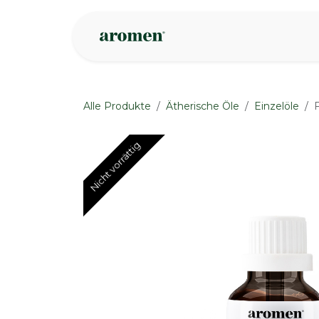
Zum Inhalt springen
Geschäft
Insp
Alle Produkte
Ätherische Öle
Einzelöle
Nicht vorrättig
Nicht vorrättig