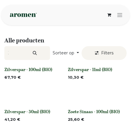
Overslaan naar inhoud
Alle producten
Sorteer op
Filters
Zilverspar - 100ml (BIO)
Zilverspar - 11ml (BIO)
None
None
67,70
€
10,30
€
Zilverspar - 50ml (BIO)
Zoete Sinaas - 100ml (BIO)
None
None
41,20
€
25,60
€