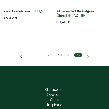
Zwarte stokroos - 500gr
Ätherische Öle Aufguss
Niet op voorraad
None
Übersicht A2 - DE
30,30
€
50,40
€
1
…
29
30
31
32
Startpagina
Ove​r​ ons
Shop
Inspiratie