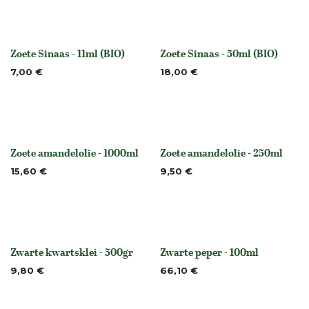
Zoete Sinaas - 11ml (BIO)
Zoete Sinaas - 50ml (BIO)
None
None
7,00
€
18,00
€
Zoete amandelolie - 1000ml
Zoete amandelolie - 250ml
None
None
15,60
€
9,50
€
Zwarte kwartsklei - 500gr
Zwarte peper - 100ml
None
None
9,80
€
66,10
€