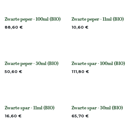
Zwarte peper - 100ml (BIO)
Zwarte peper - 11ml (BIO)
None
None
88,60
€
10,60
€
Zwarte peper - 50ml (BIO)
Zwarte spar - 100ml (BIO)
None
Niet op voorraad
50,60
€
111,80
€
Zwarte spar - 11ml (BIO)
Zwarte spar - 50ml (BIO)
None
None
16,60
€
65,70
€