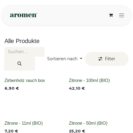
Zum Inhalt springen
Alle Produkte
Sortieren nach
Filter
None
None
Zirbenholz rauch box
Zitrone - 100ml (BIO)
6,90
€
42,10
€
None
None
Zitrone - 11ml (BIO)
Zitrone - 50ml (BIO)
7,20
€
25,20
€