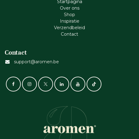
Startpagina
Ove​r​ ons
Shop
Inspiratie
Verzendbeleid
Cont​act
Contact
support@aromen.be