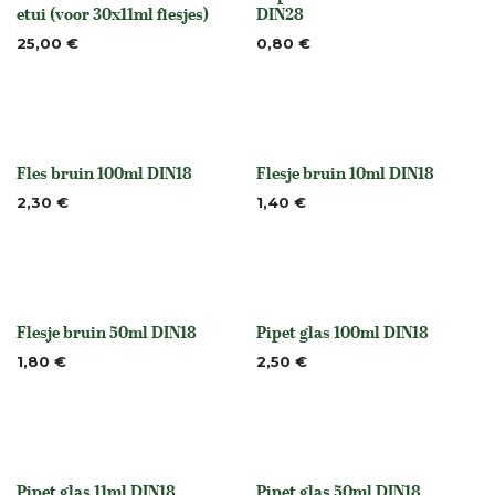
None
None
etui (voor 30x11ml flesjes)
DIN28
25,00
€
0,80
€
Fles bruin 100ml DIN18
Flesje bruin 10ml DIN18
None
None
2,30
€
1,40
€
Flesje bruin 50ml DIN18
Pipet glas 100ml DIN18
None
None
1,80
€
2,50
€
Pipet glas 11ml DIN18
Pipet glas 50ml DIN18