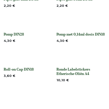
None
None
2,20
€
2,20
€
Pomp DIN28
Pomp met 0,14ml dosis DIN18
Niet op voorraad
None
4,30
€
4,30
€
Roll-on Cap DIN18
Ronde Labelstickers
None
None
Etherische Oliën A4
3,60
€
10,10
€