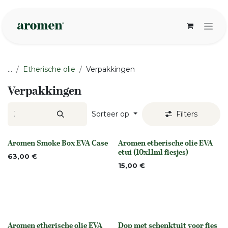
Overslaan naar inhoud
...
Etherische olie
Verpakkingen
Verpakkingen
Sorteer op
Filters
Aromen Smoke Box EVA Case
Aromen etherische olie EVA
None
None
etui (10x11ml flesjes)
63,00
€
15,00
€
Aromen etherische olie EVA
Dop met schenktuit voor fles