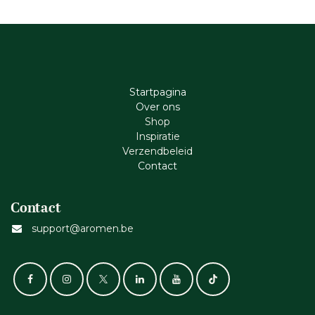
Startpagina
Ove​r​ ons
Shop
Inspiratie
Verzendbeleid
Cont​act
Contact
support@aromen.be