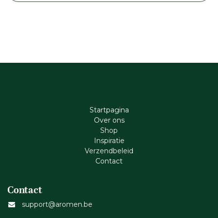
Startpagina
Ove​r​ ons
Shop
Inspiratie
Verzendbeleid
Cont​act
Contact
support@aromen.be