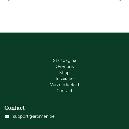
Startpagina
Ove​r​ ons
Shop
Inspiratie
Verzendbeleid
Cont​act
Contact
support@aromen.be