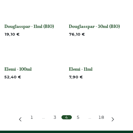
Douglasspar - 11ml (BIO)
Douglasspar - 50ml (BIO)
None
None
19,10
€
76,10
€
Elemi - 100ml
Elemi - 11ml
None
None
52,40
€
7,90
€
1
…
3
4
5
…
18