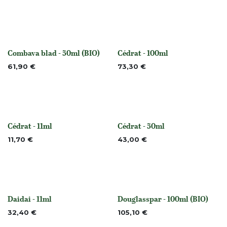
Combava blad - 50ml (BIO)
Cédrat - 100ml
None
None
61,90
€
73,30
€
Cédrat - 11ml
Cédrat - 50ml
None
None
11,70
€
43,00
€
Daidai - 11ml
Douglasspar - 100ml (BIO)
Niet op voorraad
None
32,40
€
105,10
€