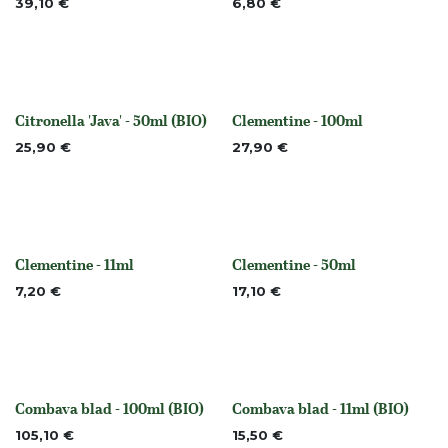
39,10
€
6,80
€
Citronella 'Java' - 50ml (BIO)
Clementine - 100ml
None
None
25,90
€
27,90
€
Clementine - 11ml
Clementine - 50ml
None
None
7,20
€
17,10
€
Combava blad - 100ml (BIO)
Combava blad - 11ml (BIO)
None
None
105,10
€
15,50
€