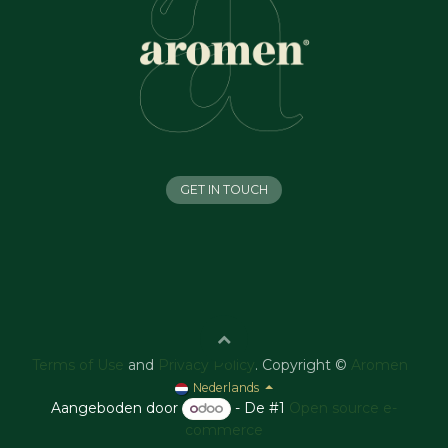
GET IN TOUCH
Terms of Use
and
Privacy Policy
. Copyright ©
Aromen
Nederlands
Aangeboden door
- De #1
Open source e-
commerce