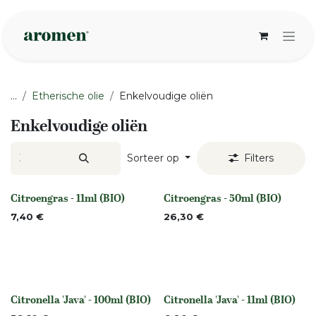
Overslaan naar inhoud
...
Etherische olie
Enkelvoudige oliën
Enkelvoudige oliën
Sorteer op
Filters
Citroengras - 11ml (BIO)
Citroengras - 50ml (BIO)
None
Niet op voorraad
7,40
€
26,30
€
Citronella 'Java' - 100ml (BIO)
Citronella 'Java' - 11ml (BIO)
None
None