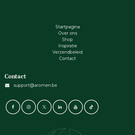
Startpagina
Ove​r​ ons
Shop
Inspiratie
Verzendbeleid
Cont​act
Contact
support@aromen.be