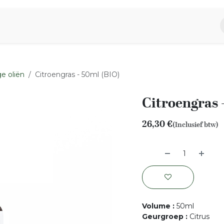
piratie
Aromen Familie
e oliën
Citroengras - 50ml (BIO)
Citroengras 
26,30
€
(Inclusief btw)
Volume
:
50ml
Geurgroep
:
Citrus