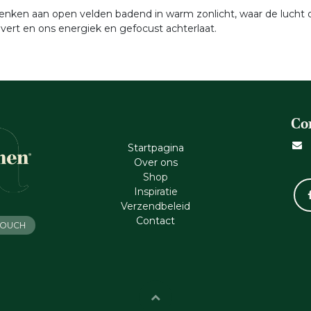
nken aan open velden badend in warm zonlicht, waar de lucht dik 
uivert en ons energiek en gefocust achterlaat.
Co
Startpagina
Ove​r​ ons
Shop
Inspiratie
Verzendbeleid
Cont​act
 TOUCH