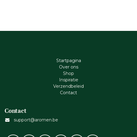
Startpagina
Ove​r​ ons
Shop
Inspiratie
Verzendbeleid
Cont​act
Contact
support@aromen.be